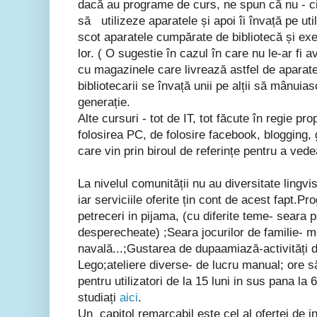
dacă au programe de curs, ne spun că nu - cit
să utilizeze aparatele și apoi îi învață pe util
scot aparatele cumpărate de bibliotecă și exe
lor. ( O sugestie în cazul în care nu le-ar fi a
cu magazinele care livrează astfel de aparate
bibliotecarii se învață unii pe alții să mânuia
generație.
Alte cursuri - tot de IT, tot făcute în regie pro
folosirea PC, de folosire facebook, blogging, g
care vin prin biroul de referințe pentru a vede
La nivelul comunității nu au diversitate lingvi
iar serviciile oferite țin cont de acest fapt.P
petreceri in pijama, (cu diferite teme- seara p
desperecheate) ;Seara jocurilor de familie- m
navală...;Gustarea de dupaamiază-activități d
Lego;ateliere diverse- de lucru manual; ore 
pentru utilizatori de la 15 luni in sus pana la 6
studiați
aici
.
Un capitol remarcabil este cel al ofertei de 