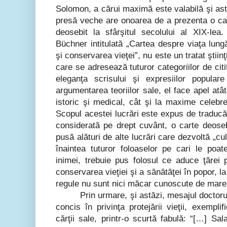
Solomon, a cărui maximă este valabilă şi astăz
presă veche are onoarea de a prezenta o ca
deosebit la sfârşitul secolului al XIX-lea
Büchner intitulată
„Cartea despre viaţa lung
şi conservarea vieţei”, nu este un tratat ştiinţ
care se adresează tuturor categoriilor de citi
eleganţa scrisului şi expresiilor populare
argumentarea teoriilor sale, el face apel atât 
istoric şi medical, cât şi la maxime celebre
Scopul acestei lucrări este expus de traducăto
considerată pe drept cuvânt, o carte deoseb
pusă alături de alte lucrări care dezvoltă „cult
înaintea tuturor foloaselor pe cari le poat
inimei, trebuie pus folosul ce aduce ţărei 
conservarea vieţiei şi a sănătăţei în popor, 
regule nu sunt nici măcar cunoscute de marea m
Prin urmare, şi astăzi, mesajul doctor
concis în privinţa protejării vieţii, exempli
cărţii sale, printr-o scurtă fabulă: “[…] Sal