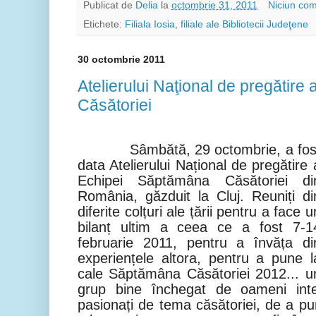
Publicat de
Delia
la
octombrie 31, 2011
Niciun com
Etichete:
Filiala Iosia
,
filiale ale Bibliotecii Judeţene
30 octombrie 2011
Atelierului Naţional de pregătire
Căsătoriei
Sâmbătă, 29 octombrie, a fos
data Atelierului Național de pregătire 
Echipei Săptămâna Căsătoriei di
România, găzduit la Cluj. Reuniți di
diferite colțuri ale țării pentru a face u
bilanț ultim a ceea ce a fost 7-1
februarie 2011, pentru a învăța di
experiențele altora, pentru a pune l
cale Săptămâna Căsătoriei 2012... u
grup bine închegat de oameni int
pasionați de tema căsătoriei, de a pu