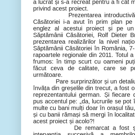
a lucrat și s-a recreat pentru a fi cât 
privind acest proiect.
Prezentarea introductivă a p
Căsătoriei i-a avut în prim plan pe
englez al acestui proiect și pe u
Săptămânii Căsătoriei, Rolf Dieter
prezentarea realizărilor la nivel naț
Săptămânii Căsătoriei în România, 7-
rapoartele regionale din 2011. Totul a
frumos: în timp scurt cu oameni puți
făcut ceva de calitate, care se poa
următoare.
Pare surprinzător și un detaliu ca
învăța din greșelile din trecut, a fost 
reprezentantului german. Și fiecare d
pus accentul pe: „da, lucrurile se pot 
multe cu bani mulți doar în orașul tău
și cu banii rămași să mergi în localit
acest proiect și acolo?!
De remarcat a fost ș
intervenția succesivă a membrilo