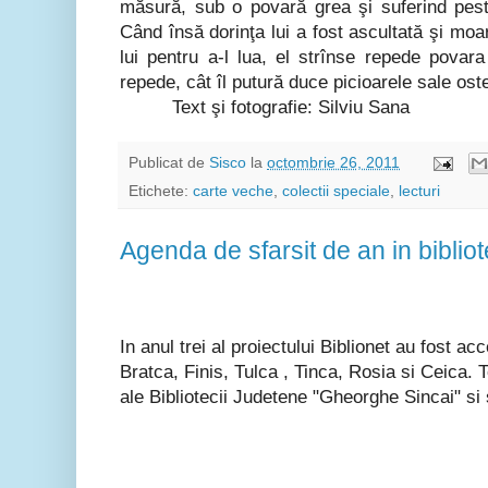
măsură, sub o povară grea şi suferind pe
Când însă dorinţa lui a fost ascultată şi moart
lui pentru a-l lua, el strînse repede povar
repede, cât îl putură duce picioarele sale oste
Text şi fotografie: Silviu Sana
Publicat de
Sisco
la
octombrie 26, 2011
Etichete:
carte veche
,
colectii speciale
,
lecturi
Agenda de sfarsit de an in biblio
In anul trei al proiectului Biblionet au fost acc
Bratca, Finis, Tulca , Tinca, Rosia si Ceica. To
ale Bibliotecii Judetene "Gheorghe Sincai" si 