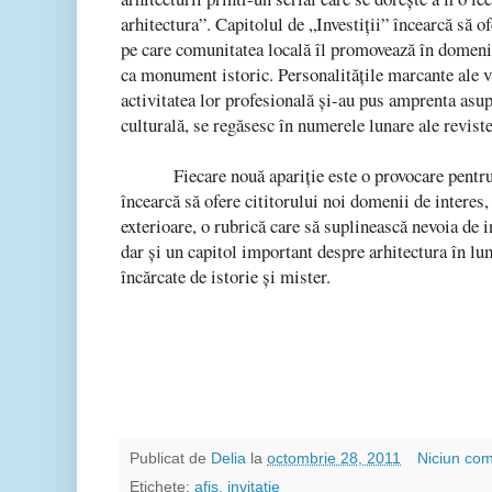
arhitectura”. Capitolul de „Investiţii” încearcă să 
pe care comunitatea locală îl promovează în domeniul
ca monument istoric. Personalităţile marcante ale vi
activitatea lor profesională şi-au pus amprenta asu
culturală, se regăsesc în numerele lunare ale revist
Fiecare nouă apariţie este o provocare pentru
încearcă să ofere cititorului noi domenii de interes,
exterioare, o rubrică care să suplinească nevoia de i
dar şi un capitol important despre arhitectura în l
încărcate de istorie şi mister.
Publicat de
Delia
la
octombrie 28, 2011
Niciun com
Etichete:
afis
,
invitatie