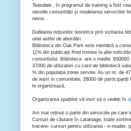
Teasdale , în programul de training a fost ce
nevoile comunității și modelarea serviciilor bi
nevoi.
Dublarea noțiunilor teoretice prin vizitarea bi
unei astfel de abordări.
Biblioteca din Oak Park este membră a conso
11% din publicații fiind trimise la alte solicită
consorțiului. Biblioteca are o medie 650000 
37000 de utilizatori cu card de bibliotecă val
% din populația zonei servite. Au un nr. de 47
de ieșiri in comunitate, 28000 de participanți
le organizează.
Organizarea spațiilor vă invit să o vedeți în
al
Am mai reținut o parte din serviciile pe care le
Cursuri de căutare în cataloage, toate sortim
trecere- cursuri pentru utilizarea - e-reader, 