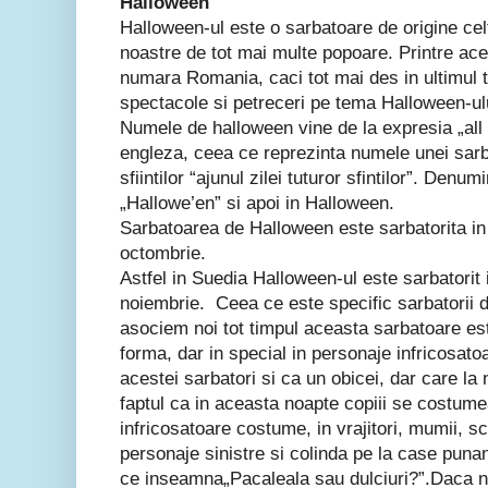
Halloween
Halloween-ul este o sarbatoare de origine celt
noastre de tot mai multe popoare. Printre ac
numara Romania, caci tot mai des in ultimul 
spectacole si petreceri pe tema Halloween-ul
Numele de halloween vine de la expresia „all 
engleza, ceea ce reprezinta numele unei sarba
sfiintilor “ajunul zilei tuturor sfintilor”. Denu
„Hallowe’en” si apoi in Halloween.
Sarbatoarea de Halloween este sarbatorita in
octombrie.
Astfel in Suedia Halloween-ul este sarbatorit
noiembrie. Ceea ce este specific sarbatorii 
asociem noi tot timpul aceasta sarbatoare est
forma, dar in special in personaje infricosato
acestei sarbatori si ca un obicei, dar care la 
faptul ca in aceasta noapte copiii se costume
infricosatoare costume, in vrajitori, mumii, sc
personaje sinistre si colinda pe la case punan
ce inseamna„Pacaleala sau dulciuri?”.Daca nu 