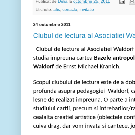
Publicat de
Delia
la
octombrie 25, 2011
Etichete:
afis
,
cenaclu
,
invitatie
24 octombrie 2011
Clubul de lectura al Asociatiei W
Clubul
de
lectura
al
Asociatiei
Waldorf 
studia
impreuna
cartea
Bazele
antropol
Waldorf
de Ernst Michael
Kranich
.
Scopul
clubului
de
lectura
este
de a
dob
profunda
asupra
pedagogiei
Waldorf, c
lesne
de
realizat
impreuna
. O parte a in
studiului cartii, precum si intrebarilor/r
cealalta creatiei artistice (obiectele con
cuiva drag, dar vom invata si cantece, joc