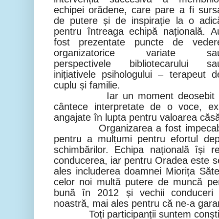
echipei orădene, care pare a fi surs
de putere și de inspirație la o adic
pentru întreaga echipă națională. A
fost prezentate puncte de veder
organizatorice variate sa
perspectivele bibliotecarului sa
inițiativele psihologului – terapeut d
cuplu și familie.
Iar un moment deosebit a fos
cântece interpretate de o voce, exp
angajate în lupta pentru valoarea căsăt
Organizarea a fost impecabilă 
pentru a mulțumi pentru efortul de
schimbărilor. Echipa națională își 
conducerea, iar pentru Oradea este s
ales includerea doamnei Miorița Săte
celor noi multă putere de muncă pe
bună în 2012 și vechii conduceri 
noastră, mai ales pentru că ne-a garant
Toți participanții suntem conștien