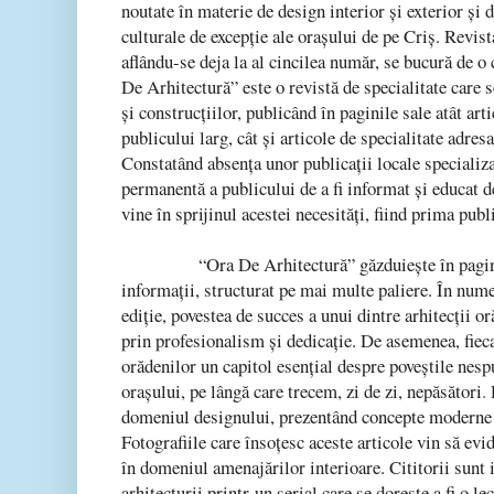
noutate în materie de design interior şi exterior şi 
culturale de excepţie ale oraşului de pe Criş. Revista
aflându-se deja la al cincilea număr, se bucură de o 
De Arhitectură” este o revistă de specialitate care 
şi construcţiilor, publicând în paginile sale atât art
publicului larg, cât şi articole de specialitate adres
Constatând absenţa unor publicaţii locale specializa
permanentă a publicului de a fi informat şi educat 
vine în sprijinul acestei necesităţi, fiind prima publ
“Ora De Arhitectură” găzduieşte în paginile 
informaţii, structurat pe mai multe paliere. În nume
ediţie, povestea de succes a unui dintre arhitecţii o
prin profesionalism şi dedicaţie. De asemenea, fieca
orădenilor un capitol esenţial despre poveştile nes
oraşului, pe lângă care trecem, zi de zi, nepăsători
.
domeniul designului, prezentând concepte moderne ş
Fotografiile care însoţesc aceste articole vin să evi
în domeniul amenajărilor interioare.
Cititorii sunt
arhitecturii printr-un serial care se doreşte a fi o l