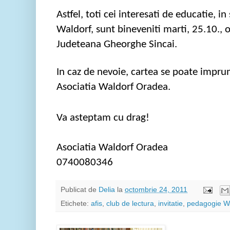
Astfel
,
toti
cei
interesati
de
educatie
, in
Waldorf,
sunt
bineveniti
marti, 25
.10.,
o
Judeteana
Gheorghe
Sincai
.
In
caz
de
nevoie
,
cartea
se
poate
impru
Asociatia
Waldorf Oradea.
Va
asteptam
cu drag!
Asociatia
Waldorf Oradea
0740080346
Publicat de
Delia
la
octombrie 24, 2011
Etichete:
afis
,
club de lectura
,
invitatie
,
pedagogie Wa