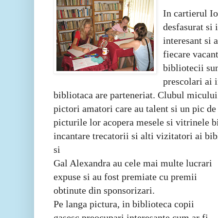
In cartierul I
desfasurat si 
interesant si 
fiecare vacant
bibliotecii sun
prescolari ai i
bibliotaca are parteneriat. Clubul micului
pictori amatori care au talent si un pic d
picturile lor acopera mesele si vitrinele b
incantare trecatorii si alti vizitatori ai 
si
Gal Alexandra au cele mai multe lucrari
expuse si au fost premiate cu premii
obtinute din sponsorizari.
Pe
langa
pictura, in biblioteca copii
gasesc preocupari interesante cum ar fi