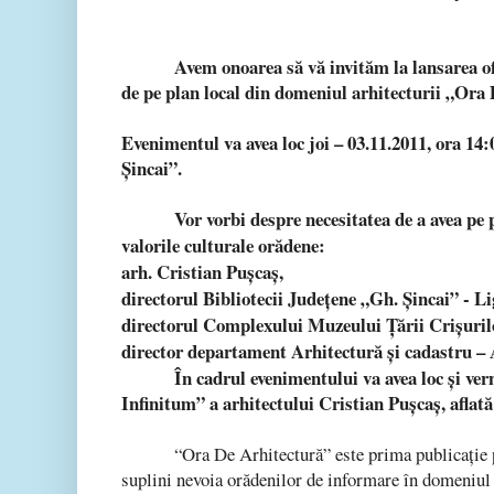
Avem onoarea să vă invităm la lansarea ofi
de pe plan local din domeniul arhitecturii „Ora
Evenimentul va avea loc
joi – 03.11.2011, ora 14:
Şincai”.
Vor vorbi despre necesitatea de a avea pe 
valorile culturale orădene:
arh. Cristian Puşcaş,
directorul Bibliotecii Judeţene „Gh. Şincai” - L
directorul Complexului Muzeului Ţării Crişuril
director departament Arhitectură şi cadastru –
În cadrul evenimentului va avea loc şi ve
Infinitum” a arhitectului Cristian Puşcaş, aflată 
“Ora De Arhitectură” este prima publica
ţie
suplini nevoia orădenilor de informare în domeniul a