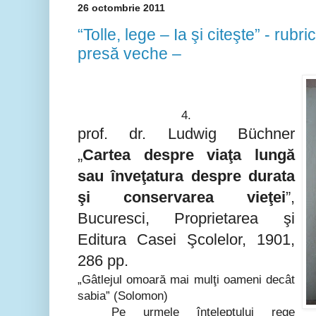
26 octombrie 2011
“Tolle, lege – Ia şi citeşte” - rubri
presă veche –
4.
prof. dr. Ludwig Büchner
„
Cartea despre viaţa lungă
sau înveţatura despre durata
şi conservarea vieţei
”,
Bucuresci, Proprietarea şi
Editura Casei Şcolelor, 1901,
286 pp.
„Gâtlejul omoară mai mulţi oameni decât
sabia” (Solomon)
Pe urmele înţeleptului rege