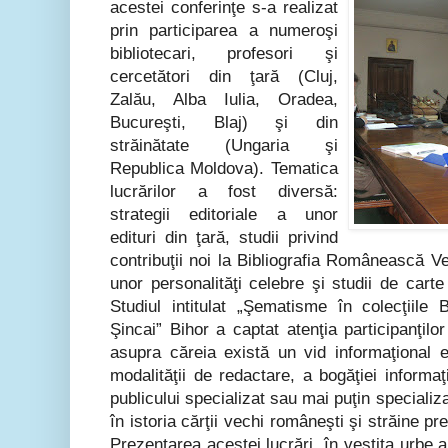
acestei conferinţe s-a realizat
prin participarea a numeroşi
bibliotecari, profesori şi
cercetători din ţară (Cluj,
Zalău, Alba Iulia, Oradea,
Bucureşti, Blaj) şi din
străinătate (Ungaria şi
Republica Moldova). Tematica
lucrărilor a fost diversă:
strategii editoriale a unor
edituri din ţară, studii privind
contribuţii noi la Bibliografia Românească Vec
unor personalităţi celebre şi studii de car
Studiul intitulat „Şematisme în colecţiile 
Şincai” Bihor a captat atenţia participanţilo
asupra căreia există un vid informaţional 
modalităţii de redactare, a bogăţiei inform
publicului specializat sau mai puţin speciali
în istoria cărţii vechi româneşti şi străine pre
Prezentarea acestei lucrări, în vestita urbe a