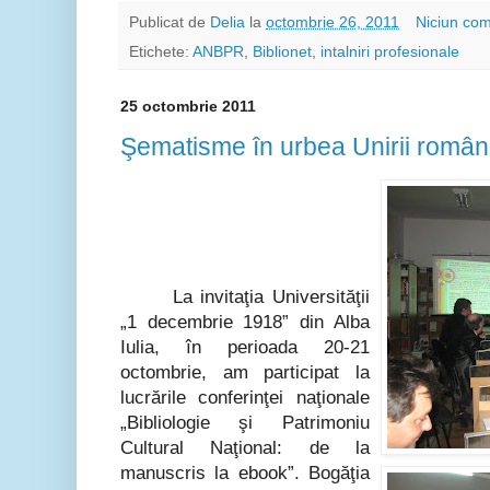
Publicat de
Delia
la
octombrie 26, 2011
Niciun com
Etichete:
ANBPR
,
Biblionet
,
intalniri profesionale
25 octombrie 2011
Şematisme în urbea Unirii românil
La invitaţia Universităţii
„1 decembrie 1918” din Alba
Iulia, în perioada 20-21
octombrie, am participat la
lucrările conferinţei naţionale
„Bibliologie şi Patrimoniu
Cultural Naţional: de la
manuscris la ebook”. Bogăţia